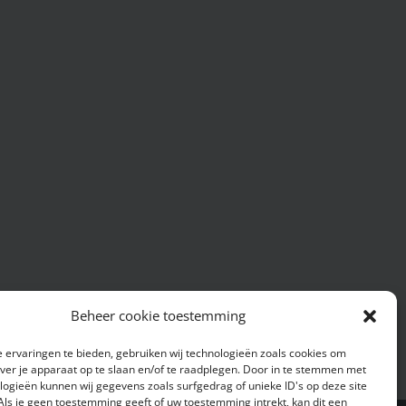
Beheer cookie toestemming
 ervaringen te bieden, gebruiken wij technologieën zoals cookies om
over je apparaat op te slaan en/of te raadplegen. Door in te stemmen met
logieën kunnen wij gegevens zoals surfgedrag of unieke ID's op deze site
Als je geen toestemming geeft of uw toestemming intrekt, kan dit een