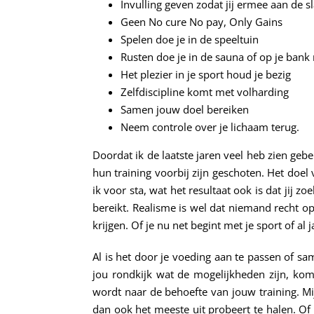
Invulling geven zodat jij ermee aan de s
Geen No cure No pay, Only Gains
Spelen doe je in de speeltuin
Rusten doe je in de sauna of op je ban
Het plezier in je sport houd je bezig
Zelfdiscipline komt met volharding
Samen jouw doel bereiken
Neem controle over je lichaam terug.
Doordat ik de laatste jaren veel heb zien geb
hun training voorbij zijn geschoten. Het doel 
ik voor sta, wat het resultaat ook is dat jij 
bereikt. Realisme is wel dat niemand recht op
krijgen. Of je nu net begint met je sport of al 
Al is het door je voeding aan te passen of s
jou rondkijk wat de mogelijkheden zijn, kom
wordt naar de behoefte van jouw training. Mij
dan ook het meeste uit probeert te halen. Of a