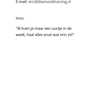
E-mail:
eric@diamondtraining.nl
Motto
"Al train je maar een uurtje in de
week, haal alles eruit wat erin zit!"