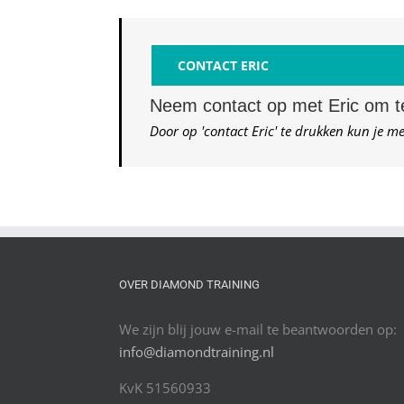
CONTACT ERIC
Neem contact op met Eric om te
Door op 'contact Eric' te drukken kun je me
OVER DIAMOND TRAINING
We zijn blij jouw e-mail te beantwoorden op:
info@diamondtraining.nl
KvK 51560933