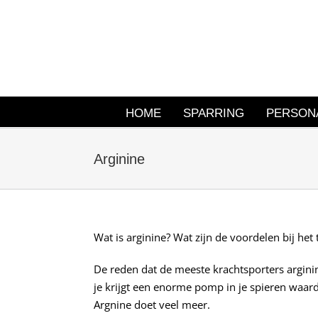
Ga
naar
inhoud
HOME
SPARRING
PERSONA
Arginine
Wat is arginine? Wat zijn de voordelen bij he
De reden dat de meeste krachtsporters argini
je krijgt een enorme pomp in je spieren waardo
Argnine doet veel meer.