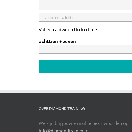
Vul een antwoord in in cijfers:
achttien + zeven =
OVER DIAMOND TRAINING
We zijn blij jouw e-mail te beantwoorden op:
info@diamondtraining.nl