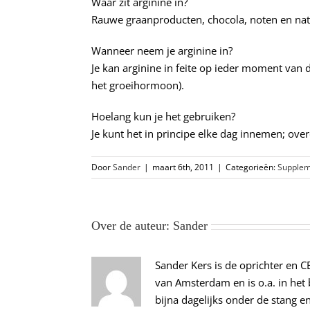
Waar zit arginine in?
Rauwe graanproducten, chocola, noten en natu
Wanneer neem je arginine in?
Je kan arginine in feite op ieder moment van 
het groeihormoon).
Hoelang kun je het gebruiken?
Je kunt het in principe elke dag innemen; ove
Door
Sander
|
maart 6th, 2011
|
Categorieën:
Supple
Over de auteur:
Sander
Sander Kers is de oprichter en 
van Amsterdam en is o.a. in het b
bijna dagelijks onder de stang 