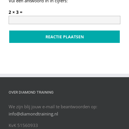
Vul een antwoord in in cijfers:
2 × 3 =
OVER DIAMOND TRAINING
We zijn blij jouw e-mail te beantwoorden op:
info@diamondtraining.nl
KvK 51560933