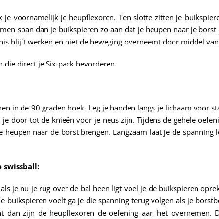
je voornamelijk je heupflexoren. Ten slotte zitten je buikspier
emen span dan je buikspieren zo aan dat je heupen naar je bors
minis blijft werken en niet de beweging overneemt door middel van
n die direct je Six-pack bevorderen.
en in de 90 graden hoek. Leg je handen langs je lichaam voor stabi
e door tot de knieën voor je neus zijn. Tijdens de gehele oefen
 heupen naar de borst brengen. Langzaam laat je de spanning los
 swissball:
als je nu je rug over de bal heen ligt voel je de buikspieren opre
e buikspieren voelt ga je die spanning terug volgen als je borstb
t dan zijn de heupflexoren de oefening aan het overnemen. De