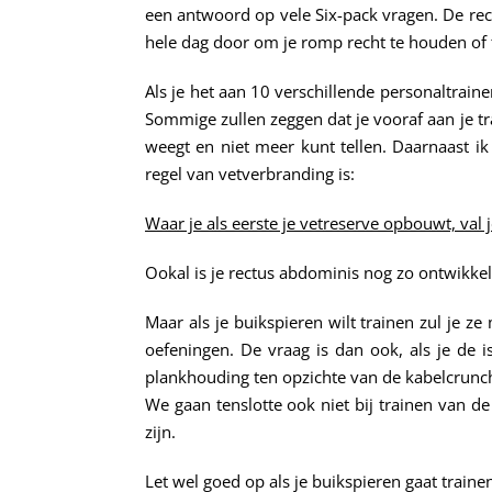
een antwoord op vele Six-pack vragen. De re
hele dag door om je romp recht te houden of 
Als je het aan 10 verschillende personaltraine
Sommige zullen zeggen dat je vooraf aan je tr
weegt en niet meer kunt tellen. Daarnaast i
regel van vetverbranding is:
Waar je als eerste je vetreserve opbouwt, val je
Ookal is je rectus abdominis nog zo ontwikkelt 
Maar als je buikspieren wilt trainen zul je 
oefeningen. De vraag is dan ook, als je de i
plankhouding ten opzichte van de kabelcrunc
We gaan tenslotte ook niet bij trainen van d
zijn.
Let wel goed op als je buikspieren gaat traine