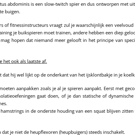
ctus abdominis is een slow-twitch spier en dus ontworpen met u
te buigen.
rs of fitnessinstructeurs vraagt zul je waarschijnlijk een veelvoud
aining je buikspieren moet trainen, andere hebben een diep geloof
k mag hopen dat niemand meer gelooft in het principe van spe
 het ook als laatste af.
dat hij wel lijkt op de onderkant van het ijsklontbakje in je koel
ze moeten aanpakken zoals je al je spieren aanpakt. Eerst met ge
solatieoefeningen gaat doen, of je dan statische of dynamische 
hes.
e hamstrings in de onderste houding van een squat blijven zitten
n dat je niet de heupflexoren (heupbuigers) steeds inschakelt.