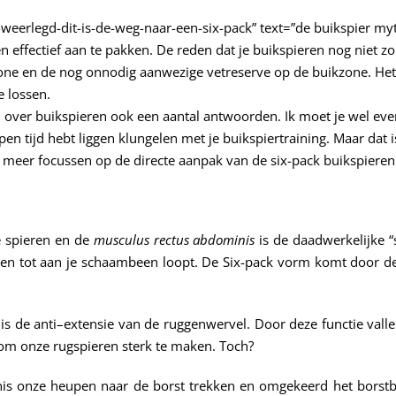
erlegd-dit-is-de-weg-naar-een-six-pack” text=”de buikspier mythen
 effectief aan te pakken. De reden dat je buikspieren nog niet z
zone en de nog onnodig aanwezige vetreserve op de buikzone. Het
e lossen.
n over buikspieren ook een aantal antwoorden. Ik moet je wel ev
pen tijd hebt liggen klungelen met je buikspiertraining. Maar dat i
nu meer focussen op de directe aanpak van de six-pack buikspieren
e spieren en de
musculus rectus abdominis
is de daadwerkelijke “
tbeen tot aan je schaambeen loopt. De Six-pack vorm komt door 
is de anti–extensie van de ruggenwervel. Door deze functie val
om onze rugspieren sterk te maken. Toch?
s onze heupen naar de borst trekken en omgekeerd het borstb