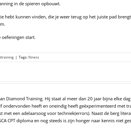
anning in de spieren opbouwt.
matie hebt kunnen vinden, die je weer terug op het juiste pad bren
ym.
 oefeningen start.
ttraining
|
Tags:
fitness
van Diamond Training. Hij staat al meer dan 20 jaar bijna elke dag
elf ondervonden heeft en oneindig heeft geëxperimenteerd met tra
ist met een adelaarsoog voor techniek(errors). Naast de berg liter
NSCA CPT diploma en nog steeds is zijn honger naar kennis niet ges