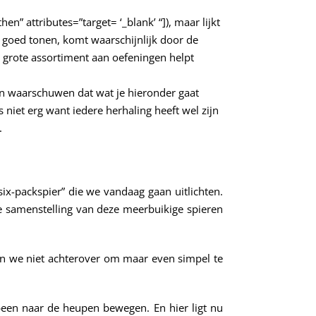
” attributes=”target= ‘_blank’ “]), maar lijkt
o goed tonen, komt waarschijnlijk door de
 grote assortiment aan oefeningen helpt
en waarschuwen dat wat je hieronder gaat
s niet erg want iedere herhaling heeft wel zijn
.
six-packspier” die we vandaag gaan uitlichten.
de samenstelling van deze meerbuikige spieren
len we niet achterover om maar even simpel te
een naar de heupen bewegen. En hier ligt nu