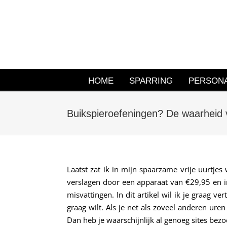
Ga
naar
inhoud
HOME
SPARRING
PERSONA
Buikspieroefeningen? De waarheid 
Laatst zat ik in mijn spaarzame vrije uurtje
verslagen door een apparaat van €29,95 en in 
misvattingen. In dit artikel wil ik je graag v
graag wilt. Als je net als zoveel anderen ure
Dan heb je waarschijnlijk al genoeg sites bezo