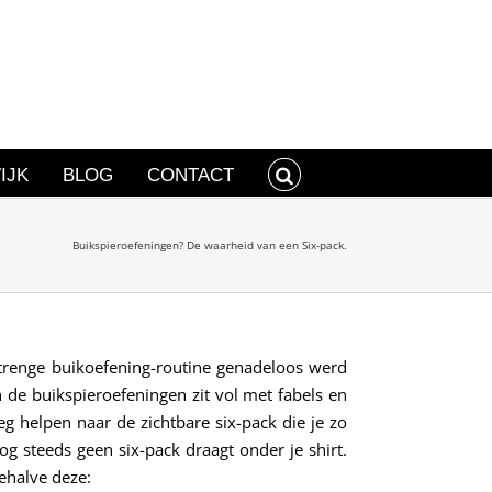
IJK
BLOG
CONTACT
Buikspieroefeningen? De waarheid van een Six-pack.
 strenge buikoefening-routine genadeloos werd
n de buikspieroefeningen zit vol met fabels en
weg helpen naar de zichtbare six-pack die je zo
og steeds geen six-pack draagt onder je shirt.
behalve deze: