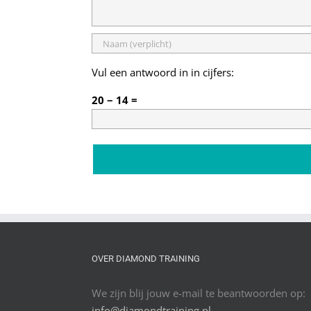
Vul een antwoord in in cijfers:
20 − 14 =
OVER DIAMOND TRAINING
We zijn blij jouw e-mail te beantwoorden op:
info@diamondtraining.nl