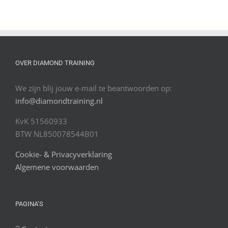
OVER DIAMOND TRAINING
We zijn blij jouw e-mail te beantwoorden op:
info@diamondtraining.nl
KvK 51560933
BTW NL850078544B01
Cookie- & Privacyverklaring
Algemene voorwaarden
PAGINA’S