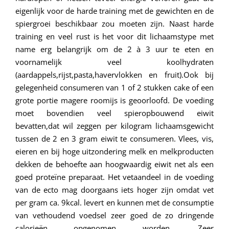
eigenlijk voor de harde training met de gewichten en de
spiergroei beschikbaar zou moeten zijn. Naast harde
training en veel rust is het voor dit lichaamstype met
name erg belangrijk om de 2 à 3 uur te eten en
voornamelijk veel koolhydraten
(aardappels,rijst,pasta,havervlokken en fruit).Ook bij
gelegenheid consumeren van 1 of 2 stukken cake of een
grote portie magere roomijs is geoorloofd. De voeding
moet bovendien veel spieropbouwend eiwit
bevatten,dat wil zeggen per kilogram lichaamsgewicht
tussen de 2 en 3 gram eiwit te consumeren. Vlees, vis,
eieren en bij hoge uitzondering melk en melkproducten
dekken de behoefte aan hoogwaardig eiwit net als een
goed proteïne preparaat. Het vetaandeel in de voeding
van de ecto mag doorgaans iets hoger zijn omdat vet
per gram ca. 9kcal. levert en kunnen met de consumptie
van vethoudend voedsel zeer goed de zo dringende
calorieën opgenomen worden. Zeer