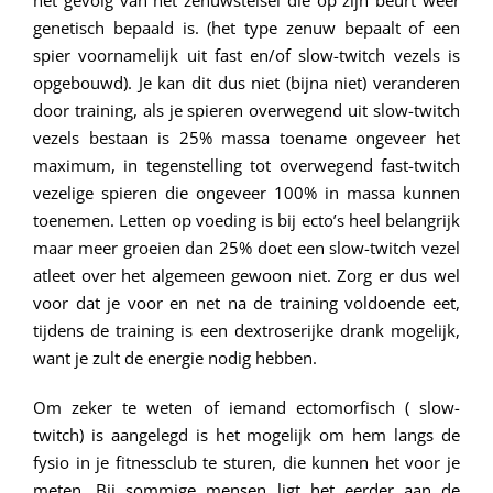
het gevolg van het zenuwstelsel die op zijn beurt weer
genetisch bepaald is. (het type zenuw bepaalt of een
spier voornamelijk uit fast en/of slow-twitch vezels is
opgebouwd). Je kan dit dus niet (bijna niet) veranderen
door training, als je spieren overwegend uit slow-twitch
vezels bestaan is 25% massa toename ongeveer het
maximum, in tegenstelling tot overwegend fast-twitch
vezelige spieren die ongeveer 100% in massa kunnen
toenemen. Letten op voeding is bij ecto’s heel belangrijk
maar meer groeien dan 25% doet een slow-twitch vezel
atleet over het algemeen gewoon niet. Zorg er dus wel
voor dat je voor en net na de training voldoende eet,
tijdens de training is een dextroserijke drank mogelijk,
want je zult de energie nodig hebben.
Om zeker te weten of iemand ectomorfisch ( slow-
twitch) is aangelegd is het mogelijk om hem langs de
fysio in je fitnessclub te sturen, die kunnen het voor je
meten. Bij sommige mensen ligt het eerder aan de