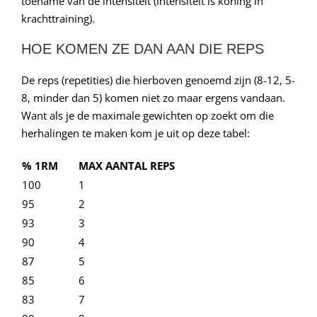
toename van de intensiteit (intensiteit is koning in
krachttraining).
HOE KOMEN ZE DAN AAN DIE REPS
De reps (repetities) die hierboven genoemd zijn (8-12, 5-
8, minder dan 5) komen niet zo maar ergens vandaan.
Want als je de maximale gewichten op zoekt om die
herhalingen te maken kom je uit op deze tabel:
% 1RM
MAX AANTAL REPS
100
1
95
2
93
3
90
4
87
5
85
6
83
7