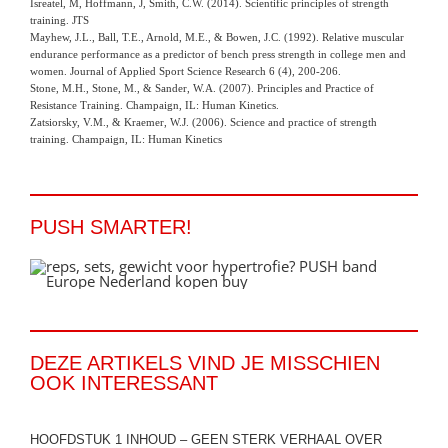
Isreatel, M, Hoffmann, J, Smith, C.W. (2014). Scientific principles of strength
training. JTS
Mayhew, J.L., Ball, T.E., Arnold, M.E., & Bowen, J.C. (1992). Relative muscular
endurance performance as a predictor of bench press strength in college men and
women. Journal of Applied Sport Science Research 6 (4), 200-206.
Stone, M.H., Stone, M., & Sander, W.A. (2007). Principles and Practice of
Resistance Training. Champaign, IL: Human Kinetics.
Zatsiorsky, V.M., & Kraemer, W.J. (2006). Science and practice of strength
training. Champaign, IL: Human Kinetics
PUSH SMARTER!
DEZE ARTIKELS VIND JE MISSCHIEN
OOK INTERESSANT
HOOFDSTUK 1 INHOUD – GEEN STERK VERHAAL OVER