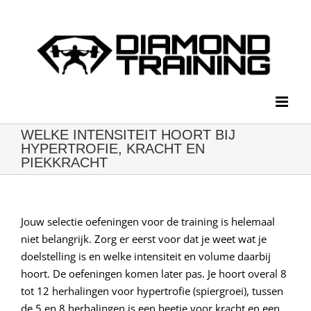
Ga
naar
inhoud
WELKE INTENSITEIT HOORT BIJ
HYPERTROFIE, KRACHT EN
PIEKKRACHT
Jouw selectie oefeningen voor de training is helemaal
niet belangrijk. Zorg er eerst voor dat je weet wat je
doelstelling is en welke intensiteit en volume daarbij
hoort. De oefeningen komen later pas. Je hoort overal 8
tot 12 herhalingen voor hypertrofie (spiergroei), tussen
de 5 en 8 herhalingen is een beetje voor kracht en een