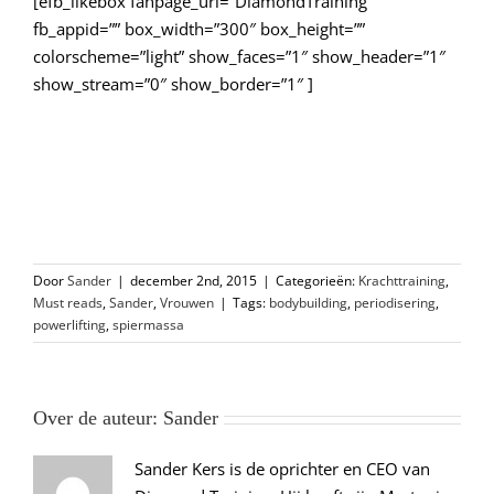
[efb_likebox fanpage_url=”DiamondTraining”
fb_appid=”” box_width=”300″ box_height=””
colorscheme=”light” show_faces=”1″ show_header=”1″
show_stream=”0″ show_border=”1″ ]
Door
Sander
|
december 2nd, 2015
|
Categorieën:
Krachttraining
,
Must reads
,
Sander
,
Vrouwen
|
Tags:
bodybuilding
,
periodisering
,
powerlifting
,
spiermassa
Over de auteur:
Sander
Sander Kers is de oprichter en CEO van