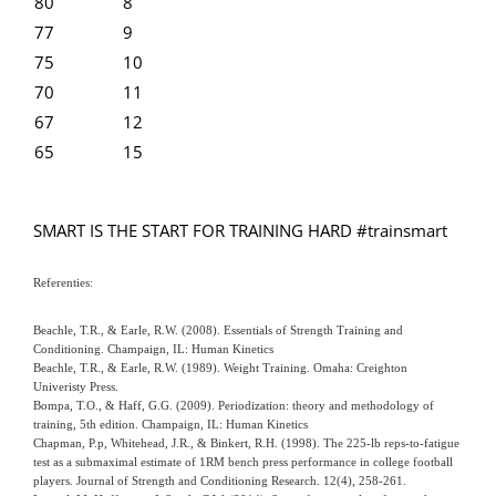
80
8
77
9
75
10
70
11
67
12
65
15
SMART IS THE START FOR TRAINING HARD #trainsmart
Referenties:
Beachle, T.R., & Earle, R.W. (2008). Essentials of Strength Training and
Conditioning. Champaign, IL: Human Kinetics
Beachle, T.R., & Earle, R.W. (1989). Weight Training. Omaha: Creighton
Univeristy Press.
Bompa, T.O., & Haff, G.G. (2009). Periodization: theory and methodology of
training, 5th edition. Champaign, IL: Human Kinetics
Chapman, P.p, Whitehead, J.R., & Binkert, R.H. (1998). The 225-lb reps-to-fatigue
test as a submaximal estimate of 1RM bench press performance in college football
players. Journal of Strength and Conditioning Research. 12(4), 258-261.