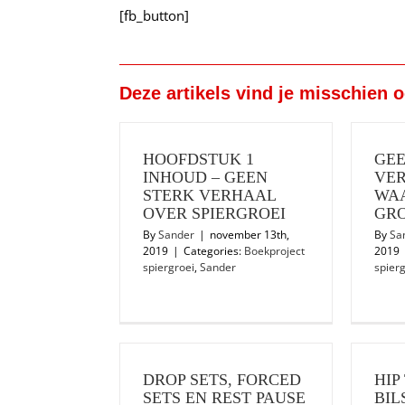
[fb_button]
Deze artikels vind je misschien 
HOOFDSTUK 1
GEE
INHOUD – GEEN
VE
STERK VERHAAL
WA
OVER SPIERGROEI
GRO
By
Sander
|
november 13th,
By
Sa
2019
|
Categories:
Boekproject
2019
spiergroei
,
Sander
spierg
DROP SETS, FORCED
HIP
SETS EN REST PAUSE
BIL