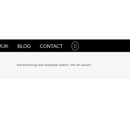
IJK
BLOG
CONTACT
Krachttraining voor basketbal tijdens ‘’the off season’’