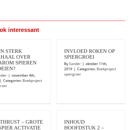
ook interessant
N STERK
INVLOED ROKEN OP
RHAAL OVER
SPIERGROEI
AROM SPIEREN
By
Sander
|
oktober 11th,
EIEN?
2019
|
Categories:
Boekproject
spiergroei
nder
|
november 4th,
|
Categories:
Boekproject
roei
 THRUST – GROTE
INHOUD
SPIER ACTIVATIE
HOOFDSTUK 2 –