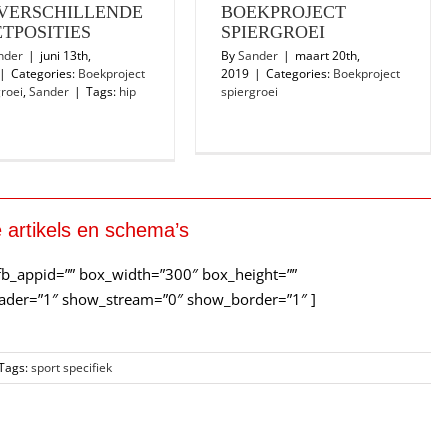
 VERSCHILLENDE
BOEKPROJECT
TPOSITIES
SPIERGROEI
nder
|
juni 13th,
By
Sander
|
maart 20th,
|
Categories:
Boekproject
2019
|
Categories:
Boekproject
roei
,
Sander
|
Tags:
hip
spiergroei
 artikels en schema’s
fb_appid=”” box_width=”300″ box_height=””
ader=”1″ show_stream=”0″ show_border=”1″ ]
Tags:
sport specifiek