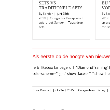
SETS VS
BIJ
TRADITIONELE SETS
VOE
By
Sander
|
juni 25th,
By
Sa
2019
|
Categories:
Boekproject
2019
spiergroei
,
Sander
|
Tags:
drop
spierg
sets
thrust
Als eerste op de hoogte van nieuwe
[efb_likebox fanpage_url=”DiamondTraining” 
colorscheme=”light” show_faces=”1″ show_he
Door
Danny
|
juni 22nd, 2015
|
Categorieën:
Danny
|