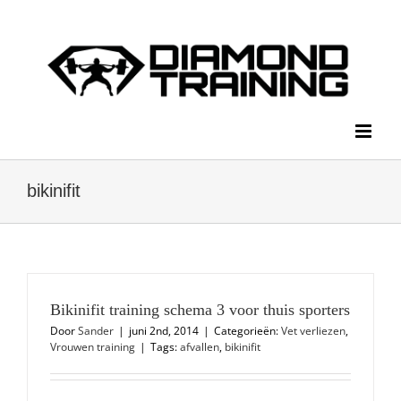
Ga
naar
inhoud
bikinifit
Bikinifit training schema 3 voor thuis sporters
Door
Sander
|
juni 2nd, 2014
|
Categorieën:
Vet verliezen
,
Vrouwen training
|
Tags:
afvallen
,
bikinifit