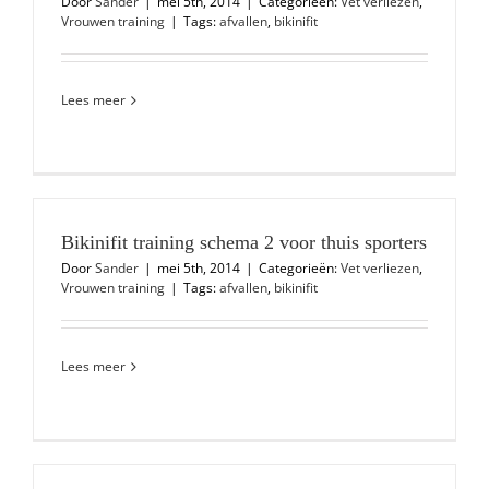
Door
Sander
|
mei 5th, 2014
|
Categorieën:
Vet verliezen
,
Vrouwen training
|
Tags:
afvallen
,
bikinifit
Lees meer
Bikinifit training schema 2 voor thuis sporters
Door
Sander
|
mei 5th, 2014
|
Categorieën:
Vet verliezen
,
Vrouwen training
|
Tags:
afvallen
,
bikinifit
Lees meer