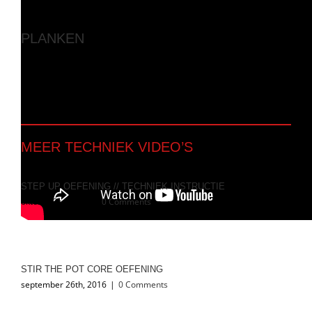
PLANKEN
Als onderdeel van onze beach body challenge de
instructievideo’s. Hierbij de plank.
MEER TECHNIEK VIDEO’S
STEP UP OEFENING // TECHNIEK INSTRUCTIE
oktober 3rd, 2016
|
0 Comments
STIR THE POT CORE OEFENING
september 26th, 2016
|
0 Comments