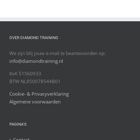
OVER DIAMOND TRAINING
We zijn blij jouw e-mail te beantwoorden op:
info@diamondtraining.nl
KvK 51560933
BTW NL850078544B01
Cookie- & Privacyverklaring
Algemene voorwaarden
PAGINA’S
Contact